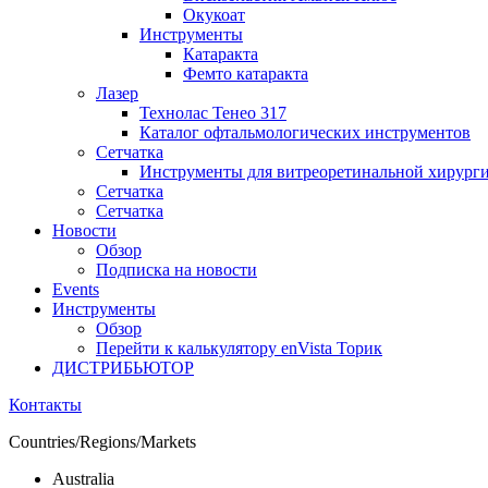
Окукоат
Инструменты
Катаракта
Фемто катаракта
Лазер
Технолас Тенео 317
Каталог офтальмологических инструментов
Сетчатка
Инструменты для витреоретинальной хирург
Сетчатка
Сетчатка
Новости
Обзор
Подписка на новости
Events
Инструменты
Обзор
Перейти к калькулятору enVista Торик
ДИСТРИБЬЮТОР
Контакты
Countries/Regions/Markets
Australia