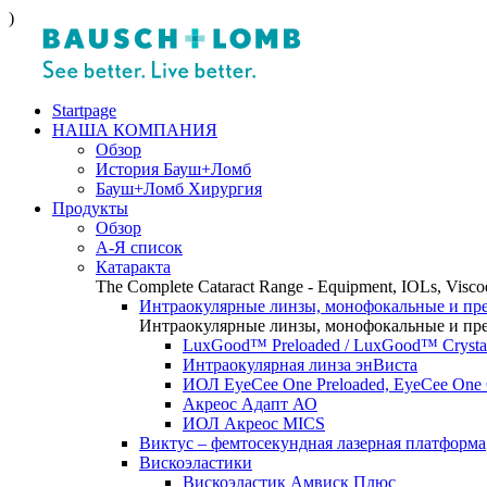
)
Startpage
НАША КОМПАНИЯ
Обзор
История Бауш+Ломб
Бауш+Ломб Хирургия
Продукты
Обзор
А-Я список
Катаракта
The Complete Cataract Range - Equipment, IOLs, Viscoe
Интраокулярные линзы, монофокальные и пр
Интраокулярные линзы, монофокальные и пр
LuxGood™ Preloaded / LuxGood™ Crystal
Интраокулярная линза энВиста
ИОЛ EyeCee One Preloaded, EyeCee One C
Акреос Адапт АО
ИОЛ Акреос MICS
Виктус – фемтосекундная лазерная платформа
Вискоэластики
Вискоэластик Амвиск Плюс