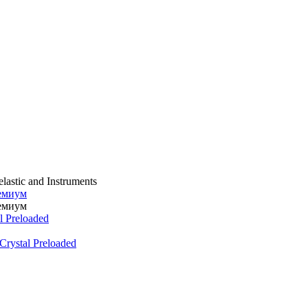
lastic and Instruments
емиум
емиум
 Preloaded
rystal Preloaded