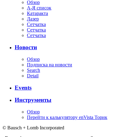
Обзор
А-Я список
Катаракта
Лазер
Сетчатка
Сетчатка
Сетчатка
Новости
Обзор
Подписка на новости
Search
Detail
Events
Инструменты
Обзор
Перейти к калькулятору enVista Торик
© Bausch + Lomb Incorporated