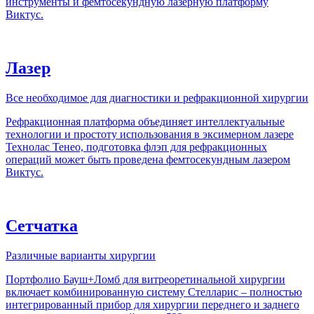
инструменты и фемтосекундную лазерную платформу
Виктус.
Лазер
Все необходимое для диагностики и рефракционной хирургии
Рефракционная платформа объединяет интеллектуальные
технологии и простоту использования в эксимерном лазере
Технолас Тенео, подготовка флэп для рефракционных
операций может быть проведена фемтосекундным лазером
Виктус.
Сетчатка
Различные варианты хирургии
Портфолио Бауш+Ломб для витреоретинальной хирургии
включает комбинированную систему Стелларис – полностью
интегрированный прибор для хирургии переднего и заднего