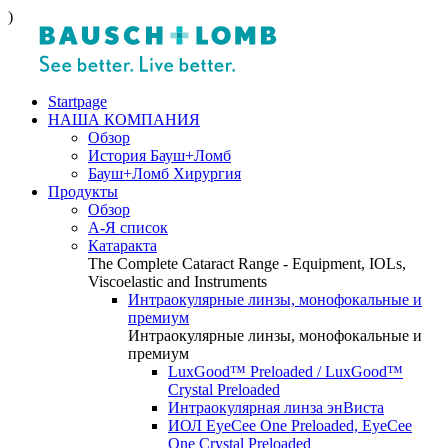
)
Startpage
НАША КОМПАНИЯ
Обзор
История Бауш+Ломб
Бауш+Ломб Хирургия
Продукты
Обзор
А-Я список
Катаракта
The Complete Cataract Range - Equipment, IOLs,
Viscoelastic and Instruments
Интраокулярные линзы, монофокальные и
премиум
Интраокулярные линзы, монофокальные и
премиум
LuxGood™ Preloaded / LuxGood™
Crystal Preloaded
Интраокулярная линза энВиста
ИОЛ EyeCee One Preloaded, EyeCee
One Crystal Preloaded