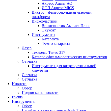
Акреос Адапт АО
ИОЛ Акреос MICS
Виктус – фемтосекундная лазерная
платформа
Вискоэластики
Вискоэластик Амвиск Плюс
Окукоат
Инструменты
Катаракта
Фемто катаракта
Лазер
Технолас Тенео 317
Каталог офтальмологических инструментов
Сетчатка
Инструменты для витреоретинальной
хирургии
Сетчатка
Сетчатка
Новости
Обзор
Подписка на новости
Events
Инструменты
Обзор
Перейти к калькулятору enVista Торик