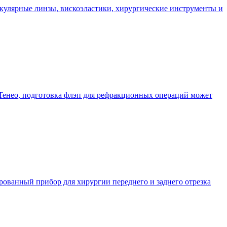
кулярные линзы, вискоэластики, хирургические инструменты и
 Тенео, подготовка флэп для рефракционных операций может
ванный прибор для хирургии переднего и заднего отрезка