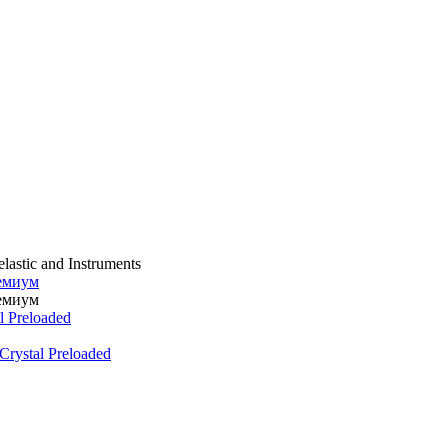
lastic and Instruments
емиум
емиум
 Preloaded
rystal Preloaded