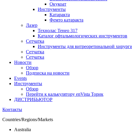
Окукоат
Инструменты
Катаракта
Фемто катаракта
Лазер
Технолас Тенео 317
Каталог офтальмологических инструментов
Сетчатка
Инструменты для витреоретинальной хирург
Сетчатка
Сетчатка
Новости
Обзор
Подписка на новости
Events
Инструменты
Обзор
Перейти к калькулятору enVista Торик
ДИСТРИБЬЮТОР
Контакты
Countries/Regions/Markets
Australia