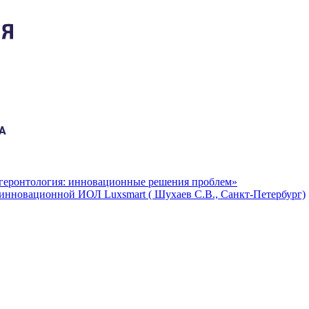
огеронтология: инновационные решения проблем»
 инновационной ИОЛ Luxsmart ( Шухаев С.В., Санкт-Петербург)