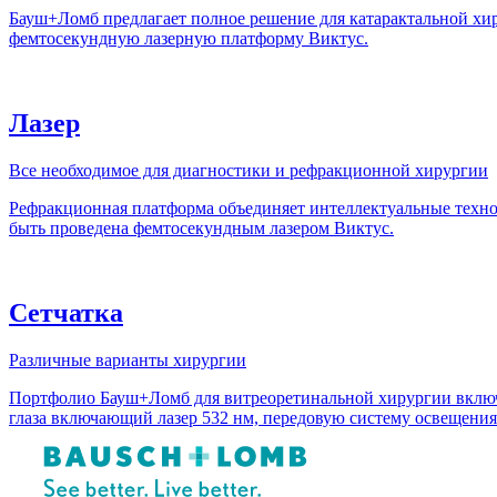
Бауш+Ломб предлагает полное решение для катарактальной хи
фемтосекундную лазерную платформу Виктус.
Лазер
Все необходимое для диагностики и рефракционной хирургии
Рефракционная платформа объединяет интеллектуальные техно
быть проведена фемтосекундным лазером Виктус.
Сетчатка
Различные варианты хирургии
Портфолио Бауш+Ломб для витреоретинальной хирургии включа
глаза включающий лазер 532 нм, передовую систему освещения