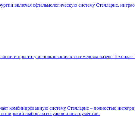
рургии включая офтальмологическую систему Стелларис, интрао
логии и простоту использования в эксимерном лазере Технолас
ет комбинированную систему Стелларис – полностью интегриро
 и широкий выбор аксессуаров и инструментов.