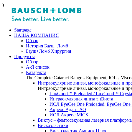
)
Startpage
НАША КОМПАНИЯ
Обзор
История Бауш+Ломб
Бауш+Ломб Хирургия
Продукты
Обзор
А-Я список
Катаракта
The Complete Cataract Range - Equipment, IOLs, Viscoe
Интраокулярные линзы, монофокальные и пр
Интраокулярные линзы, монофокальные и пр
LuxGood™ Preloaded / LuxGood™ Crystal
Интраокулярная линза энВиста
ИОЛ EyeCee One Preloaded, EyeCee One C
Акреос Адапт АО
ИОЛ Акреос MICS
Виктус – фемтосекундная лазерная платформа
Вискоэластики
Вискоэластик Амвиск Плюс