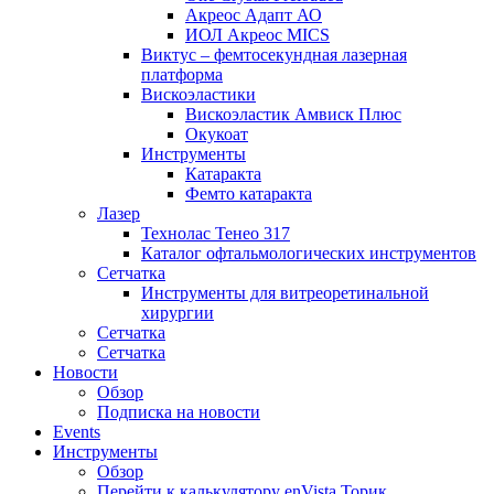
Акреос Адапт АО
ИОЛ Акреос MICS
Виктус – фемтосекундная лазерная
платформа
Вискоэластики
Вискоэластик Амвиск Плюс
Окукоат
Инструменты
Катаракта
Фемто катаракта
Лазер
Технолас Тенео 317
Каталог офтальмологических инструментов
Сетчатка
Инструменты для витреоретинальной
хирургии
Сетчатка
Сетчатка
Новости
Обзор
Подписка на новости
Events
Инструменты
Обзор
Перейти к калькулятору enVista Торик