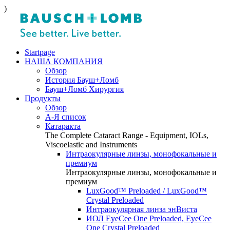
)
Startpage
НАША КОМПАНИЯ
Обзор
История Бауш+Ломб
Бауш+Ломб Хирургия
Продукты
Обзор
А-Я список
Катаракта
The Complete Cataract Range - Equipment, IOLs,
Viscoelastic and Instruments
Интраокулярные линзы, монофокальные и
премиум
Интраокулярные линзы, монофокальные и
премиум
LuxGood™ Preloaded / LuxGood™
Crystal Preloaded
Интраокулярная линза энВиста
ИОЛ EyeCee One Preloaded, EyeCee
One Crystal Preloaded