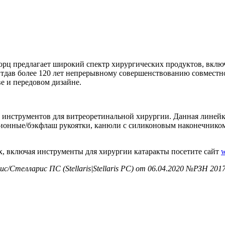
ц предлагает широкий спектр хирургических продуктов, включ
тдав более 120 лет непрерывному совершенствованию совместн
ве и передовом дизайне.
инструментов для витреоретинальной хирургии. Данная линейк
зионные/бэкфлаш рукоятки, канюли с силиконовым наконечником
, включая инструменты для хирургии катаракты посетите сайт
w
Стелларис ПС (Stellaris|Stellaris PC) от 06.04.2020 №РЗН 201