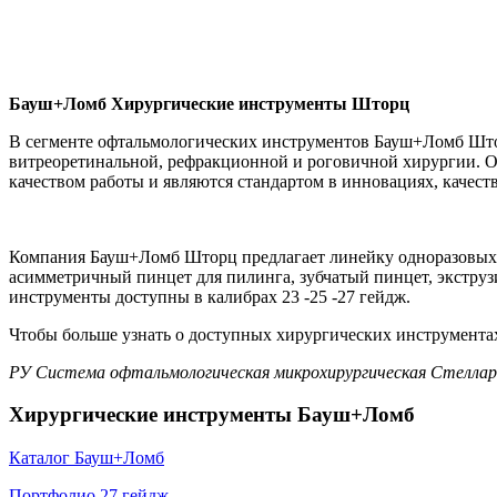
Бауш+Ломб Хирургические инструменты Шторц
В сегменте офтальмологических инструментов Бауш+Ломб Штор
витреоретинальной, рефракционной и роговичной хирургии. О
качеством работы и являются стандартом в инновациях, качест
Компания Бауш+Ломб Шторц предлагает линейку одноразовых 
асимметричный пинцет для пилинга, зубчатый пинцет, экстру
инструменты доступны в калибрах 23 -25 -27 гейдж.
Чтобы больше узнать о доступных хирургических инструментах
РУ Система офтальмологическая микрохирургическая Стелларис/
Хирургические инструменты Бауш+Ломб
Каталог Бауш+Ломб
Портфолио 27 гейдж