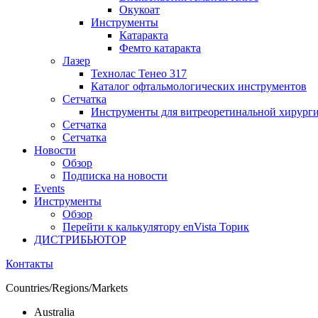
Окукоат
Инструменты
Катаракта
Фемто катаракта
Лазер
Технолас Тенео 317
Каталог офтальмологических инструментов
Сетчатка
Инструменты для витреоретинальной хирург
Сетчатка
Сетчатка
Новости
Обзор
Подписка на новости
Events
Инструменты
Обзор
Перейти к калькулятору enVista Торик
ДИСТРИБЬЮТОР
Контакты
Countries/Regions/Markets
Australia