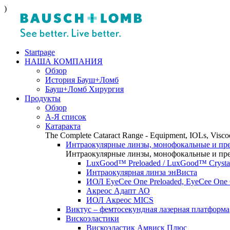
)
Startpage
НАША КОМПАНИЯ
Обзор
История Бауш+Ломб
Бауш+Ломб Хирургия
Продукты
Обзор
А-Я список
Катаракта
The Complete Cataract Range - Equipment, IOLs, Viscoe
Интраокулярные линзы, монофокальные и пр
Интраокулярные линзы, монофокальные и пр
LuxGood™ Preloaded / LuxGood™ Crystal
Интраокулярная линза энВиста
ИОЛ EyeCee One Preloaded, EyeCee One C
Акреос Адапт АО
ИОЛ Акреос MICS
Виктус – фемтосекундная лазерная платформа
Вискоэластики
Вискоэластик Амвиск Плюс