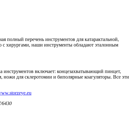
ая полный перечень инструментов для катарактальной,
о с хирургами, наши инструменты обладают эталонным
а инструментов включает: концезахватывающий пинцет,
, ножи для склеротомии и биполярные коагуляторы. Все эти
ww.storzeye.eu
7/6430