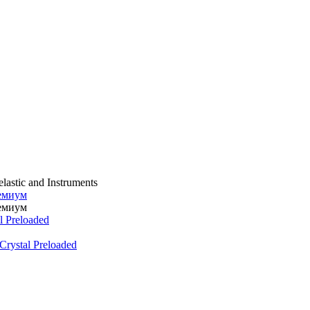
lastic and Instruments
емиум
емиум
 Preloaded
rystal Preloaded